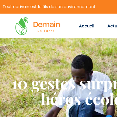
Tout écrivain est le fils de son environnement.
Accueil
Actu
10 gestes surp
héros écol