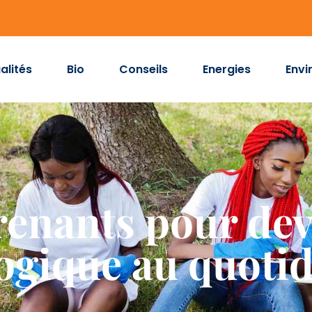
alités
Bio
Conseils
Energies
Envi
renants pour de
ogique au quoti