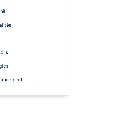
eil
alités
eils
gies
ronnement