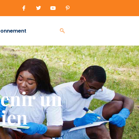
ronnement
venir un
dien