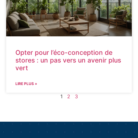
Opter pour l’éco-conception de
stores : un pas vers un avenir plus
vert
LIRE PLUS »
1
2
3