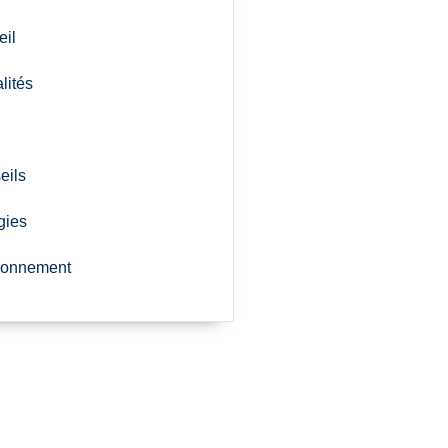
eil
lités
eils
gies
ronnement