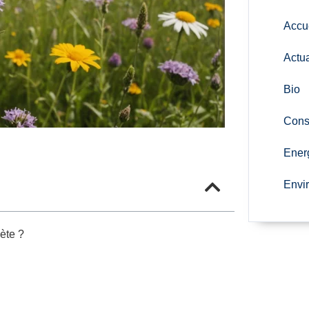
Accu
Actua
Bio
Cons
Ener
Envi
nète ?