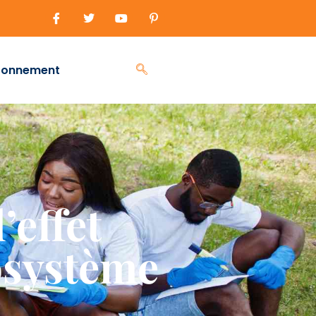
ronnement
’effet
osystème