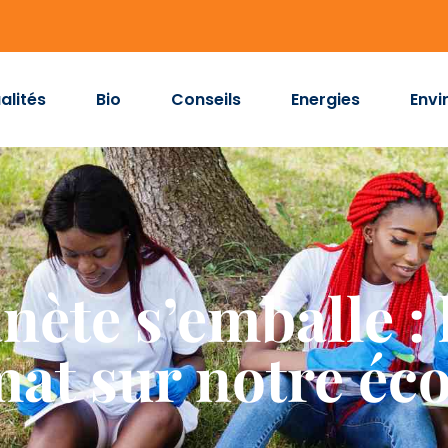
alités
Bio
Conseils
Energies
Envi
ète s’emballe : l
mat sur notre éc