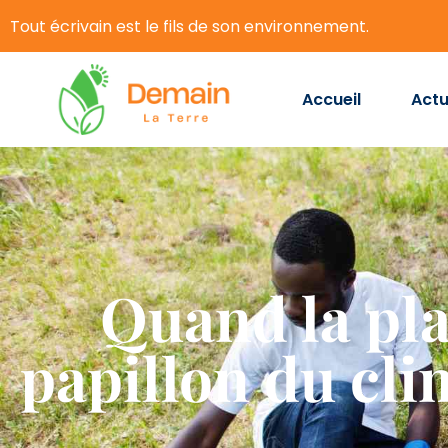
Tout écrivain est le fils de son environnement.
Accueil
Actu
Quand la plan
papillon du cli