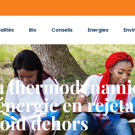
alités
Bio
Conseils
Energies
Envi
u thermodynamiq
nergie en rejetan
roid dehors