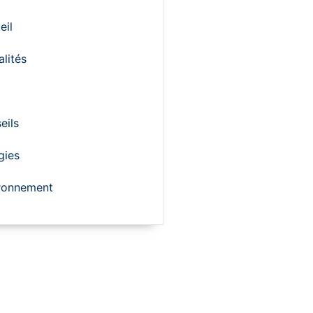
eil
alités
eils
gies
ronnement