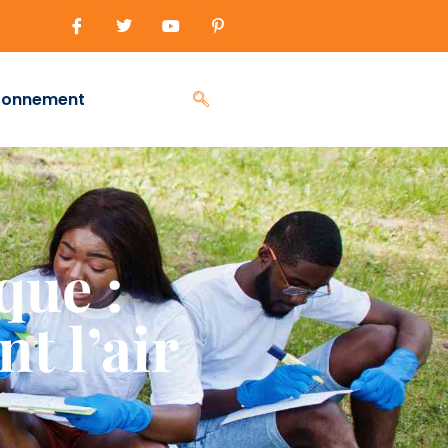
ronnement
ue :
t l’air