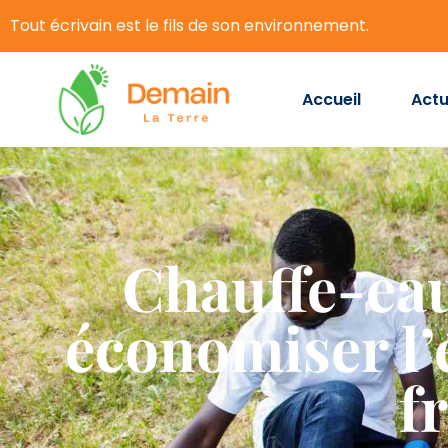
Tout écrivain est le fils de son environnement.
Accueil
Actu
Chauffe-ea
économiser l’é
f