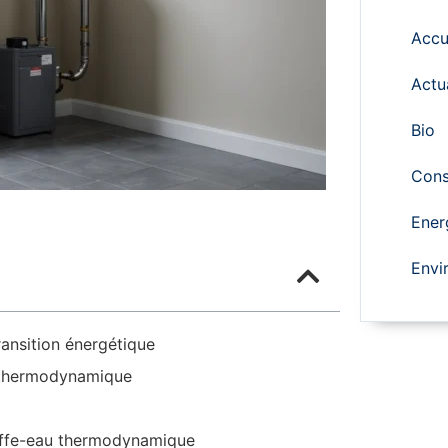
Accu
Actu
Bio
Cons
Ener
Envi
ansition énergétique
u thermodynamique
uffe-eau thermodynamique