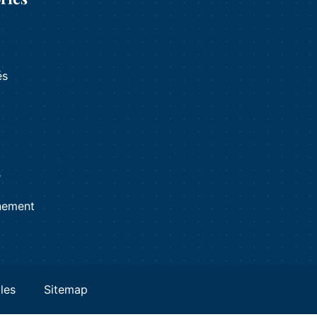
és
s
s
nement
les
Sitemap