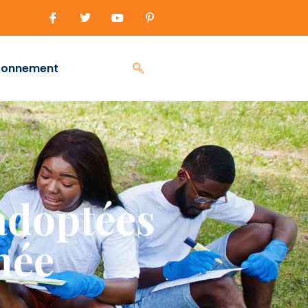
ronnement
 adoptées
née