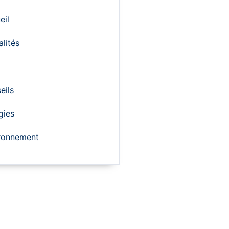
eil
alités
eils
gies
ronnement