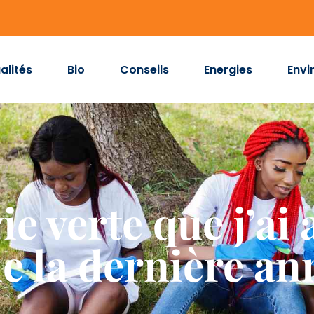
alités
Bio
Conseils
Energies
Envi
ie verte que j’ai
e la dernière an