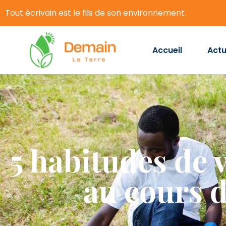
Tout écrivain est le fils de son environnement.
Accueil
Actu
5 habitudes de v
au cours d