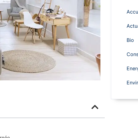
Accu
Actu
Bio
Cons
Ener
Envi
urnée