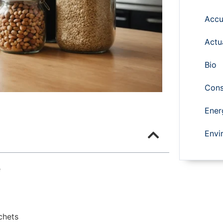
Accu
Actu
Bio
Cons
Ener
Envi
e
chets