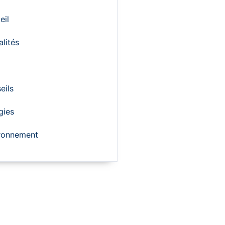
eil
alités
eils
gies
ronnement