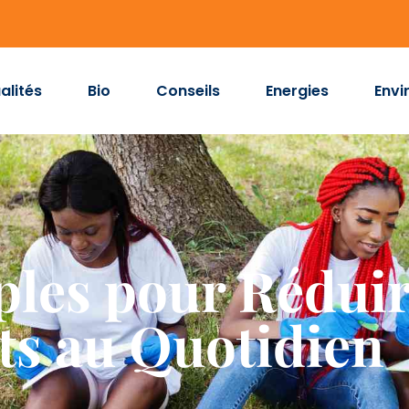
alités
Bio
Conseils
Energies
Envi
ples pour Réduir
ts au Quotidien