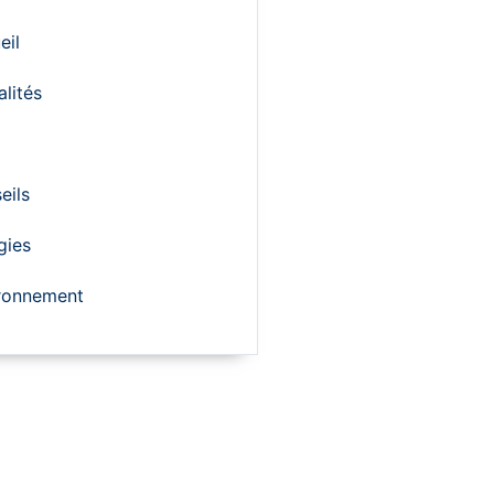
eil
alités
eils
gies
ronnement