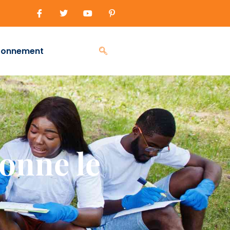
ronnement
onne le