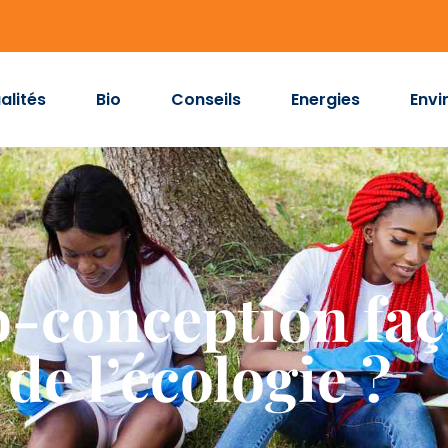
alités
Bio
Conseils
Energies
Envi
-conception faç
 de l’écologie ?