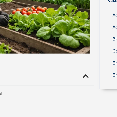
Ac
Ac
Bi
Co
En
En
l