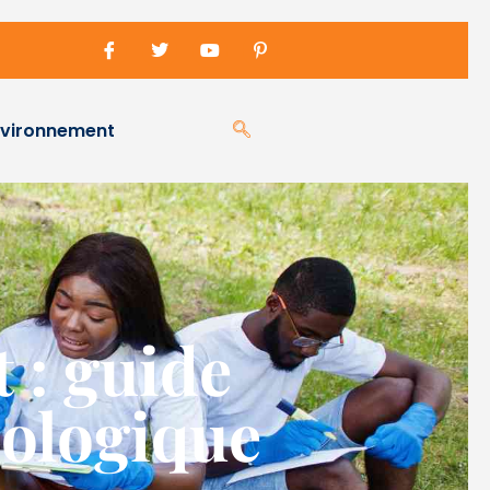
nvironnement
t : guide
cologique