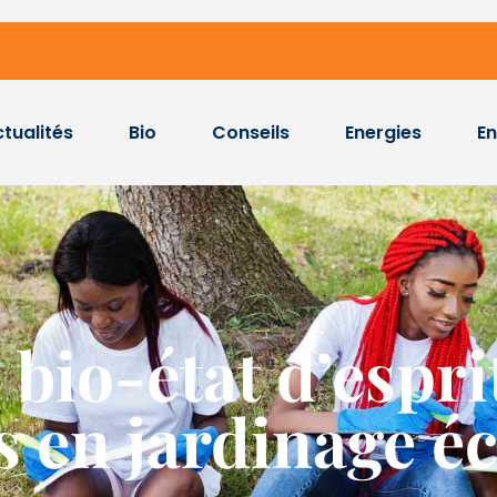
tualités
Bio
Conseils
Energies
E
 bio-état d’espri
 en jardinage é