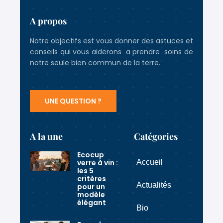
A propos
Notre objectifs est vous donner des astuces et
conseils qui vous aiderons a prendre soins de
notre seule bien commun de la terre.
UNE QUESTION ?
A la une
Catégories
Ecocup
verre à vin :
Accueil
les 5
critères
Actualités
pour un
modèle
élégant
Bio