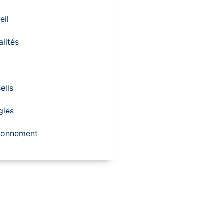
eil
alités
eils
gies
ronnement