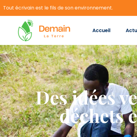
Tout écrivain est le fils de son environnement.
Accueil
Actu
Des idées ve
déchets e