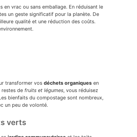
ats en vrac ou sans emballage. En réduisant le
ites un geste significatif pour la planète. De
lleure qualité et une réduction des coûts.
environnement.
ur transformer vos
déchets organiques
en
s restes de
fruits et légumes
, vous réduisez
 Les bienfaits du compostage sont nombreux,
ec un peu de volonté.
s verts
 Les
jardins communautaires
et les toits