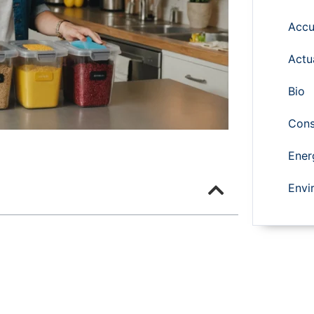
Accu
Actu
Bio
Cons
Ener
Envi