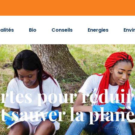
alités
Bio
Conseils
Energies
Envi
rtes pour réduir
t sauver la planè