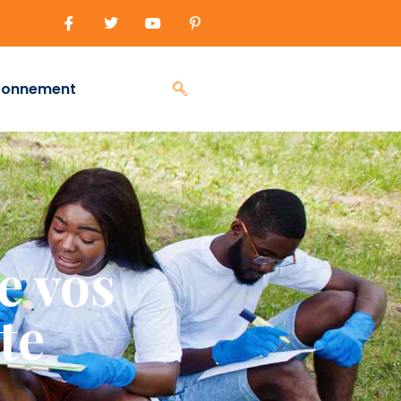
ronnement
e vos
te