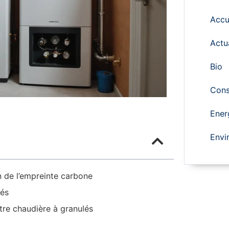
Accu
Actu
Bio
Cons
Ener
Envi
n de l’empreinte carbone
lés
otre chaudière à granulés