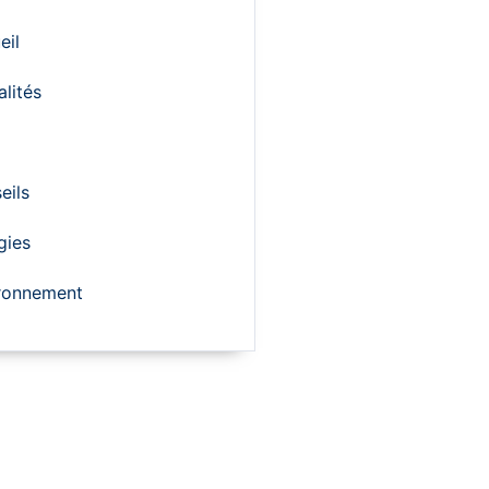
eil
alités
eils
gies
ronnement