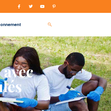
ronnement
 avec
ulés