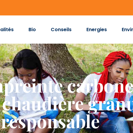
alités
Bio
Conseils
Energies
Envi
mpreinte carbone
n chaudière gran
responsable