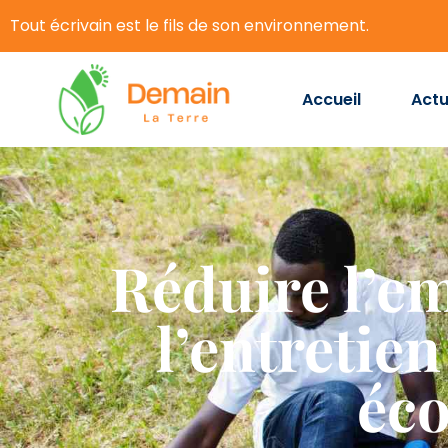
Tout écrivain est le fils de son environnement.
Accueil
Actu
Réduire l’e
l’entretie
éco