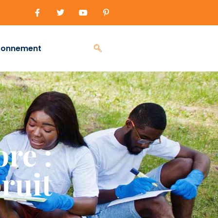
ronnement
re :
bruit