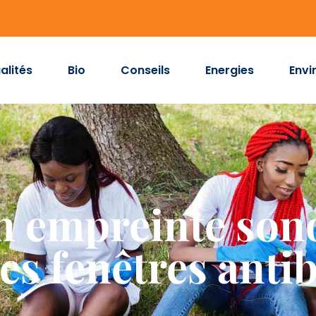
alités
Bio
Conseils
Energies
Envi
n empreinte sono
des fenêtres anti