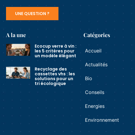
UNE QUESTION ?
A la une
Catégories
Ecocup verre à vin :
Accueil
les 5 critères pour
un modèle élégant
Actualités
Recyclage des
cassettes vhs : les
Bio
solutions pour un
tri écologique
Conseils
Energies
Environnement