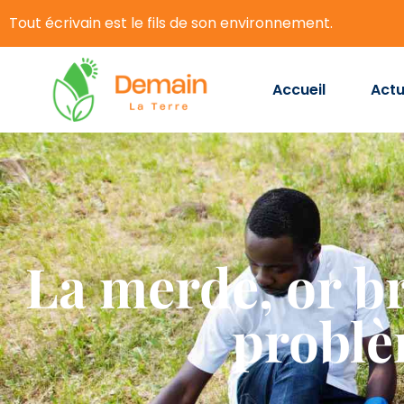
Tout écrivain est le fils de son environnement.
Accueil
Actu
La merde, or br
problè