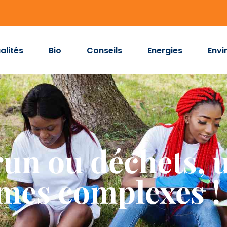
alités
Bio
Conseils
Energies
Envi
un ou déchets, u
mes complexes !