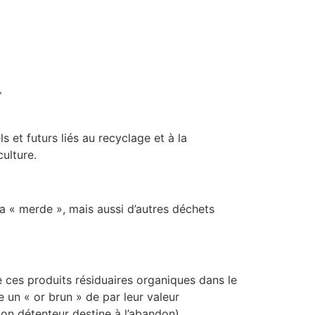
r
s et futurs liés au recyclage et à la
culture.
 « merde », mais aussi d’autres déchets
n de ces produits résiduaires organiques dans le
e un « or brun » de par leur valeur
n détenteur destine à l’abandon),