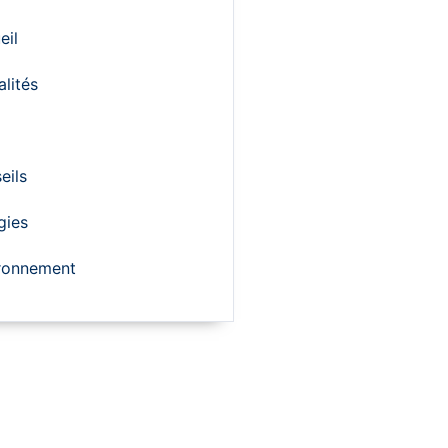
eil
alités
eils
gies
ronnement