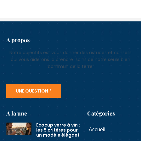
A propos
Notre objectifs est vous donner des astuces et conseils
qui vous aiderons a prendre soins de notre seule bien
commun de la terre.
UNE QUESTION ?
A la une
Catégories
Ecocup verre à vin :
les 5 critères pour
Accueil
un modèle élégant