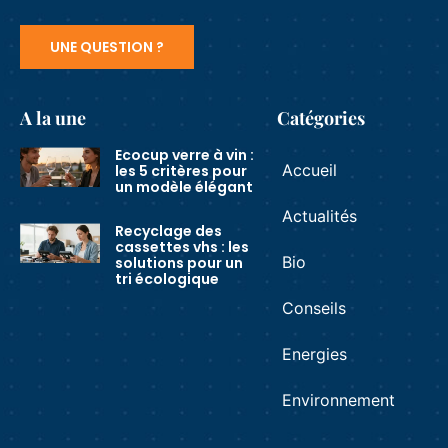
UNE QUESTION ?
A la une
Catégories
Ecocup verre à vin :
Accueil
les 5 critères pour
un modèle élégant
Actualités
Recyclage des
cassettes vhs : les
Bio
solutions pour un
tri écologique
Conseils
Energies
Environnement