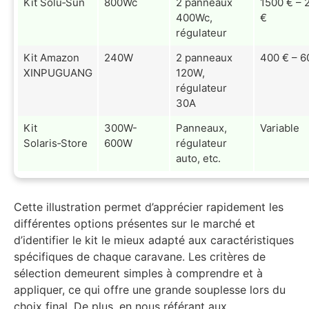
Kit Solu‑Sun
800Wc
2 panneaux
1500 € – 
400Wc,
€
régulateur
Kit Amazon
240W
2 panneaux
400 € – 6
XINPUGUANG
120W,
régulateur
30A
Kit
300W-
Panneaux,
Variable
Solaris‑Store
600W
régulateur
auto, etc.
Cette illustration permet d’apprécier rapidement les
différentes options présentes sur le marché et
d’identifier le kit le mieux adapté aux caractéristiques
spécifiques de chaque caravane. Les critères de
sélection demeurent simples à comprendre et à
appliquer, ce qui offre une grande souplesse lors du
choix final. De plus, en nous référant aux