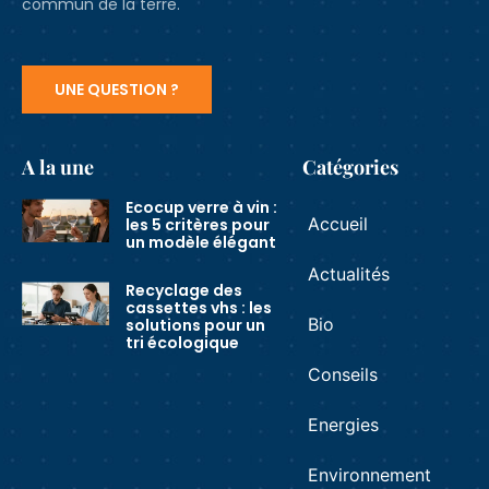
commun de la terre.
UNE QUESTION ?
A la une
Catégories
Ecocup verre à vin :
Accueil
les 5 critères pour
un modèle élégant
Actualités
Recyclage des
cassettes vhs : les
Bio
solutions pour un
tri écologique
Conseils
Energies
Environnement