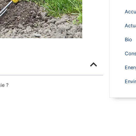
Accu
Actu
Bio
Cons
Ener
Envi
ie ?