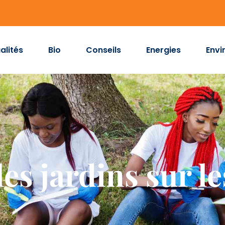
alités
Bio
Conseils
Energies
Envi
es jardins sur les