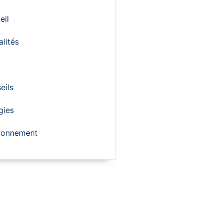
eil
alités
eils
gies
ronnement