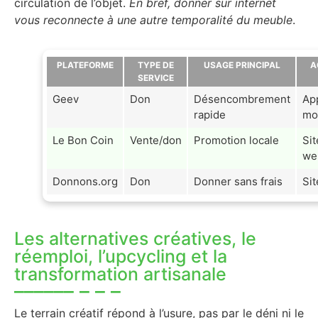
circulation de l’objet.
En bref, donner sur internet
vous reconnecte à une autre temporalité du meuble
.
PLATEFORME
TYPE DE
USAGE PRINCIPAL
A
SERVICE
Geev
Don
Désencombrement
App
rapide
mo
Le Bon Coin
Vente/don
Promotion locale
Sit
web
Donnons.org
Don
Donner sans frais
Si
Les alternatives créatives, le
réemploi, l’upcycling et la
transformation artisanale
Le terrain créatif répond à l’usure, pas par le déni ni le