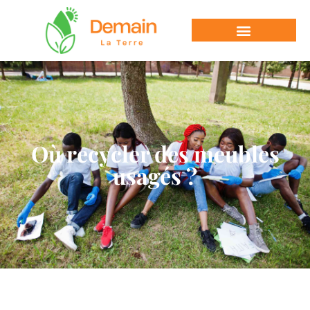
Où recycler des meubles
usagés ?