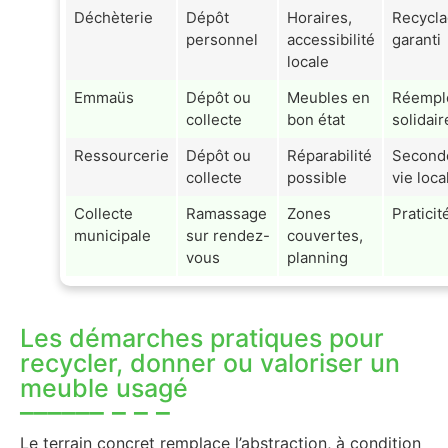
Déchèterie
Dépôt
Horaires,
Recycl
personnel
accessibilité
garanti
locale
Emmaüs
Dépôt ou
Meubles en
Réempl
collecte
bon état
solidair
Ressourcerie
Dépôt ou
Réparabilité
Second
collecte
possible
vie loca
Collecte
Ramassage
Zones
Praticit
municipale
sur rendez-
couvertes,
vous
planning
Les démarches pratiques pour
recycler, donner ou valoriser un
meuble usagé
Le terrain concret remplace l’abstraction, à condition