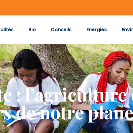
alités
Bio
Conseils
Energies
Envi
e : l’agriculture
s de notre planè