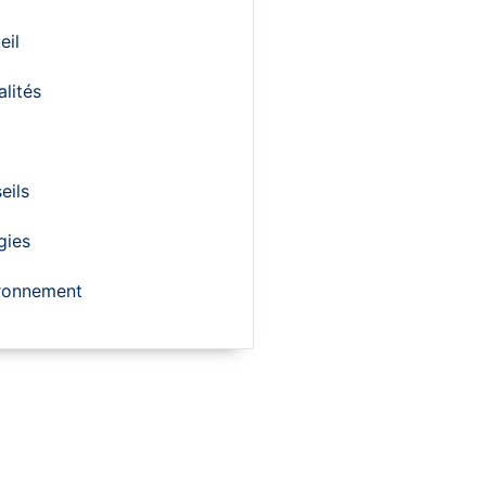
eil
alités
eils
gies
ronnement