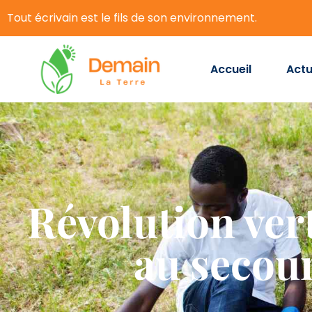
Tout écrivain est le fils de son environnement.
Accueil
Actu
Révolution vert
au secour