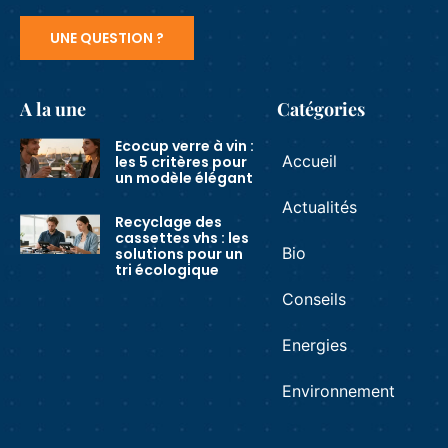
UNE QUESTION ?
A la une
Catégories
Ecocup verre à vin :
Accueil
les 5 critères pour
un modèle élégant
Actualités
Recyclage des
cassettes vhs : les
Bio
solutions pour un
tri écologique
Conseils
Energies
Environnement