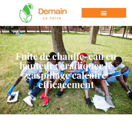
Fuite de chauffe-eau en
hauteur : éradiquer le
gaspillage calcaire
efficacement