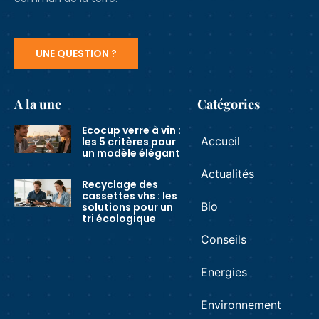
UNE QUESTION ?
A la une
Catégories
Ecocup verre à vin :
Accueil
les 5 critères pour
un modèle élégant
Actualités
Recyclage des
cassettes vhs : les
Bio
solutions pour un
tri écologique
Conseils
Energies
Environnement